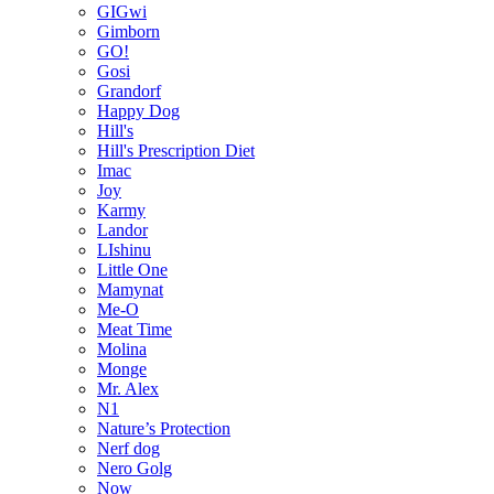
GIGwi
Gimborn
GO!
Gosi
Grandorf
Happy Dog
Hill's
Hill's Prescription Diet
Imac
Joy
Karmy
Landor
LIshinu
Little One
Mamynat
Me-O
Meat Time
Molina
Monge
Mr. Alex
N1
Nature’s Protection
Nerf dog
Nero Golg
Now