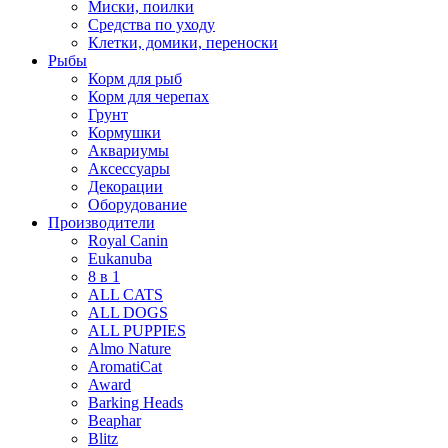
Миски, поилки
Средства по уходу
Клетки, домики, переноски
Рыбы
Корм для рыб
Корм для черепах
Грунт
Кормушки
Аквариумы
Аксессуары
Декорации
Оборудование
Производители
Royal Canin
Eukanuba
8 в 1
ALL CATS
ALL DOGS
ALL PUPPIES
Almo Nature
AromatiCat
Award
Barking Heads
Beaphar
Blitz