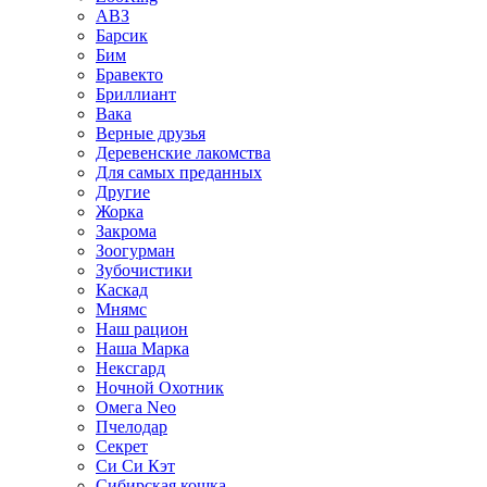
АВЗ
Барсик
Бим
Бравекто
Бриллиант
Вака
Верные друзья
Деревенские лакомства
Для самых преданных
Другие
Жорка
Закрома
Зоогурман
Зубочистики
Каскад
Мнямс
Наш рацион
Наша Марка
Нексгард
Ночной Охотник
Омега Neo
Пчелодар
Секрет
Си Си Кэт
Сибирская кошка