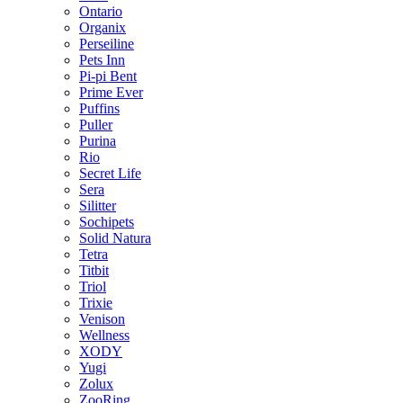
Ontario
Organix
Perseiline
Pets Inn
Pi-pi Bent
Prime Ever
Puffins
Puller
Purina
Rio
Secret Life
Sera
Silitter
Sochipets
Solid Natura
Tetra
Titbit
Triol
Trixie
Venison
Wellness
XODY
Yugi
Zolux
ZooRing