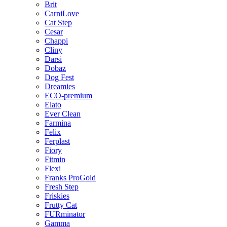
Brit
CarniLove
Cat Step
Cesar
Chappi
Cliny
Darsi
Dobaz
Dog Fest
Dreamies
ECO-premium
Elato
Ever Clean
Farmina
Felix
Ferplast
Fiory
Fitmin
Flexi
Franks ProGold
Fresh Step
Friskies
Frutty Cat
FURminator
Gamma