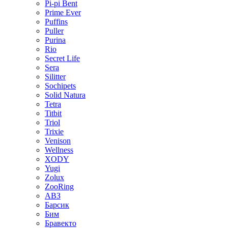
Pi-pi Bent
Prime Ever
Puffins
Puller
Purina
Rio
Secret Life
Sera
Silitter
Sochipets
Solid Natura
Tetra
Titbit
Triol
Trixie
Venison
Wellness
XODY
Yugi
Zolux
ZooRing
АВЗ
Барсик
Бим
Бравекто