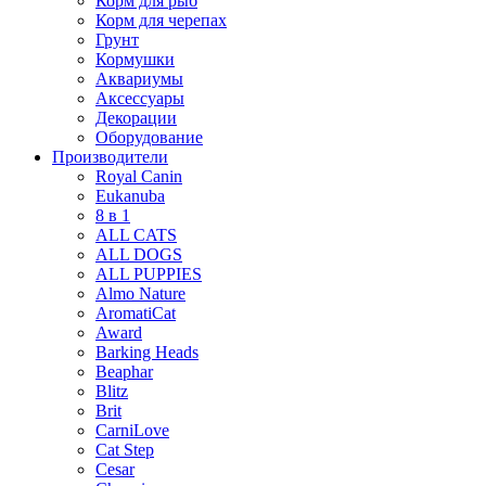
Корм для рыб
Корм для черепах
Грунт
Кормушки
Аквариумы
Аксессуары
Декорации
Оборудование
Производители
Royal Canin
Eukanuba
8 в 1
ALL CATS
ALL DOGS
ALL PUPPIES
Almo Nature
AromatiCat
Award
Barking Heads
Beaphar
Blitz
Brit
CarniLove
Cat Step
Cesar