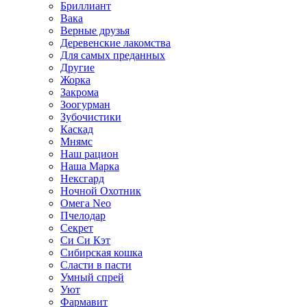
Бриллиант
Вака
Верные друзья
Деревенские лакомства
Для самых преданных
Другие
Жорка
Закрома
Зоогурман
Зубочистики
Каскад
Мнямс
Наш рацион
Наша Марка
Нексгард
Ночной Охотник
Омега Neo
Пчелодар
Секрет
Си Си Кэт
Сибирская кошка
Сласти в пасти
Умный спрей
Уют
Фармавит