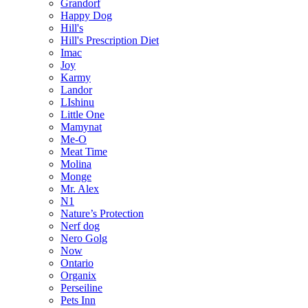
Grandorf
Happy Dog
Hill's
Hill's Prescription Diet
Imac
Joy
Karmy
Landor
LIshinu
Little One
Mamynat
Me-O
Meat Time
Molina
Monge
Mr. Alex
N1
Nature’s Protection
Nerf dog
Nero Golg
Now
Ontario
Organix
Perseiline
Pets Inn