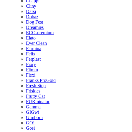
Chappi
Cliny
Darsi
Dobaz
Dog Fest
Dreamies
ECO-premium
Elato
Ever Clean
Farmina
Felix
Ferplast
Fiory
Fitmin
Flexi
Franks ProGold
Fresh Step
Friskies
Frutty Cat
FURminator
Gamma
GIGwi
Gimborn
GO!
Gosi