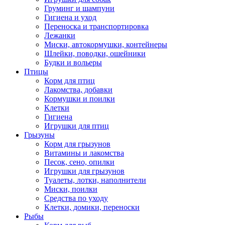
Груминг и шампуни
Гигиена и уход
Переноска и транспортировка
Лежанки
Миски, автокормушки, контейнеры
Шлейки, поводки, ошейники
Будки и вольеры
Птицы
Корм для птиц
Лакомства, добавки
Кормушки и поилки
Клетки
Гигиена
Игрушки для птиц
Грызуны
Корм для грызунов
Витамины и лакомства
Песок, сено, опилки
Игрушки для грызунов
Туалеты, лотки, наполнители
Миски, поилки
Средства по уходу
Клетки, домики, переноски
Рыбы