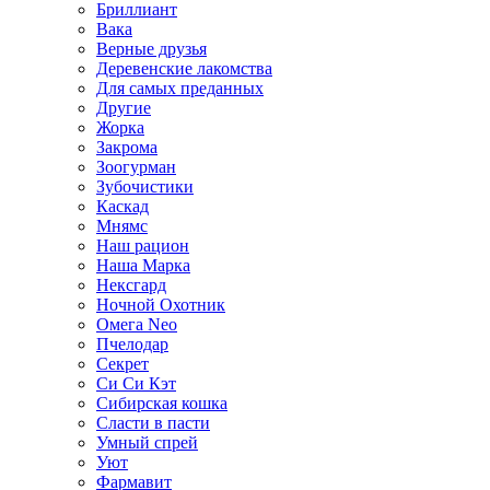
Бриллиант
Вака
Верные друзья
Деревенские лакомства
Для самых преданных
Другие
Жорка
Закрома
Зоогурман
Зубочистики
Каскад
Мнямс
Наш рацион
Наша Марка
Нексгард
Ночной Охотник
Омега Neo
Пчелодар
Секрет
Си Си Кэт
Сибирская кошка
Сласти в пасти
Умный спрей
Уют
Фармавит