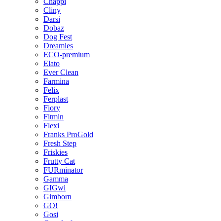
Chappi
Cliny
Darsi
Dobaz
Dog Fest
Dreamies
ECO-premium
Elato
Ever Clean
Farmina
Felix
Ferplast
Fiory
Fitmin
Flexi
Franks ProGold
Fresh Step
Friskies
Frutty Cat
FURminator
Gamma
GIGwi
Gimborn
GO!
Gosi