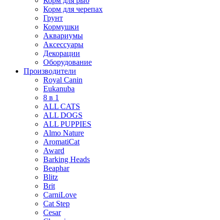
Корм для рыб
Корм для черепах
Грунт
Кормушки
Аквариумы
Аксессуары
Декорации
Оборудование
Производители
Royal Canin
Eukanuba
8 в 1
ALL CATS
ALL DOGS
ALL PUPPIES
Almo Nature
AromatiCat
Award
Barking Heads
Beaphar
Blitz
Brit
CarniLove
Cat Step
Cesar