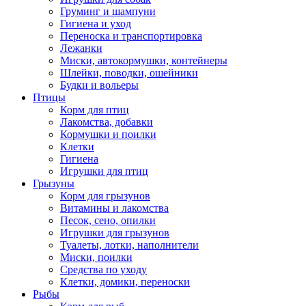
Груминг и шампуни
Гигиена и уход
Переноска и транспортировка
Лежанки
Миски, автокормушки, контейнеры
Шлейки, поводки, ошейники
Будки и вольеры
Птицы
Корм для птиц
Лакомства, добавки
Кормушки и поилки
Клетки
Гигиена
Игрушки для птиц
Грызуны
Корм для грызунов
Витамины и лакомства
Песок, сено, опилки
Игрушки для грызунов
Туалеты, лотки, наполнители
Миски, поилки
Средства по уходу
Клетки, домики, переноски
Рыбы