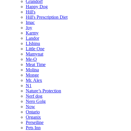
Grandorf
Happy Dog
Hill's
Hill's Prescription Diet
Imac
Joy
Karmy
Landor
LIshinu
Little One
Mamynat
Me-O
Meat Time
Molina
Monge
Mr. Alex
N1
Nature’s Protection
Nerf dog
Nero Golg
Now
Ontario
Organix
Perseiline
Pets Inn