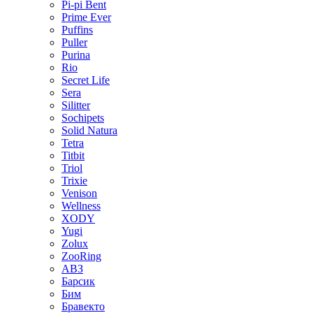
Pi-pi Bent
Prime Ever
Puffins
Puller
Purina
Rio
Secret Life
Sera
Silitter
Sochipets
Solid Natura
Tetra
Titbit
Triol
Trixie
Venison
Wellness
XODY
Yugi
Zolux
ZooRing
АВЗ
Барсик
Бим
Бравекто