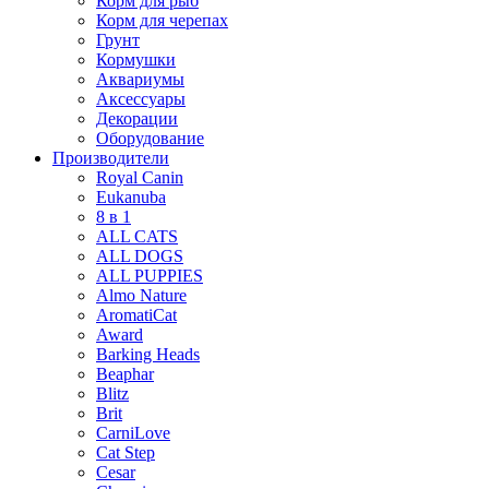
Корм для рыб
Корм для черепах
Грунт
Кормушки
Аквариумы
Аксессуары
Декорации
Оборудование
Производители
Royal Canin
Eukanuba
8 в 1
ALL CATS
ALL DOGS
ALL PUPPIES
Almo Nature
AromatiCat
Award
Barking Heads
Beaphar
Blitz
Brit
CarniLove
Cat Step
Cesar