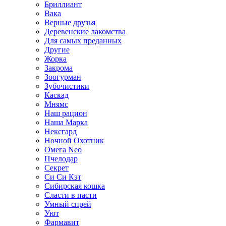
Бриллиант
Вака
Верные друзья
Деревенские лакомства
Для самых преданных
Другие
Жорка
Закрома
Зоогурман
Зубочистики
Каскад
Мнямс
Наш рацион
Наша Марка
Нексгард
Ночной Охотник
Омега Neo
Пчелодар
Секрет
Си Си Кэт
Сибирская кошка
Сласти в пасти
Умный спрей
Уют
Фармавит