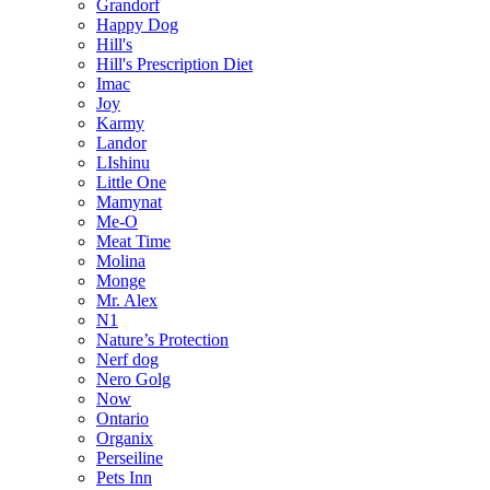
Grandorf
Happy Dog
Hill's
Hill's Prescription Diet
Imac
Joy
Karmy
Landor
LIshinu
Little One
Mamynat
Me-O
Meat Time
Molina
Monge
Mr. Alex
N1
Nature’s Protection
Nerf dog
Nero Golg
Now
Ontario
Organix
Perseiline
Pets Inn