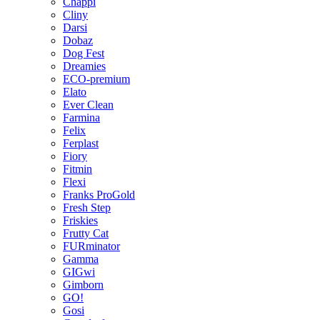
Chappi
Cliny
Darsi
Dobaz
Dog Fest
Dreamies
ECO-premium
Elato
Ever Clean
Farmina
Felix
Ferplast
Fiory
Fitmin
Flexi
Franks ProGold
Fresh Step
Friskies
Frutty Cat
FURminator
Gamma
GIGwi
Gimborn
GO!
Gosi