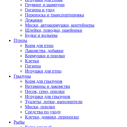
Груминг и шампуни
Гигиена и уход
Переноска и транспортировка
Лежанки
Миски, автокормушки, контейнеры
Шлейки, поводки, ошейники
Будки и вольеры
Птицы
Корм для птиц
Лакомства, добавки
Кормушки и поилки
Клетки
Гигиена
Игрушки для птиц
Грызуны
Корм для грызунов
Витамины и лакомства
Песок, сено, опилки
Игрушки для грызунов
Туалеты, лотки, наполнители
Миски, поилки
Средства по уходу
Клетки, домики, переноски
Рыбы