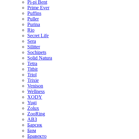
Pi-pi Bent
Prime Ever
Puffins
Puller
Purina
Rio
Secret Life
Sera
Silitter
Sochipets
Solid Natura
Tetra
Titbit
Triol
Trixie
Venison
Wellness
XODY
Yugi
Zolux
ZooRing
АВЗ
Барсик
Бим
Бравекто