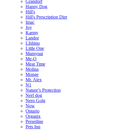
Grandorf
Happy Dog
Hill's
Hill's Prescription Diet
Imac
Joy
Karmy
Landor
LIshinu
Little One
Mamynat
Me-O
Meat Time
Molina
Monge
Mr. Alex
N1
Nature’s Protection
Nerf dog
Nero Golg
Now
Ontario
Organix
Perseiline
Pets Inn