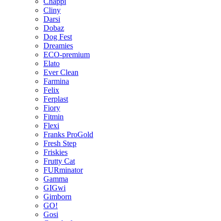
Chappi
Cliny
Darsi
Dobaz
Dog Fest
Dreamies
ECO-premium
Elato
Ever Clean
Farmina
Felix
Ferplast
Fiory
Fitmin
Flexi
Franks ProGold
Fresh Step
Friskies
Frutty Cat
FURminator
Gamma
GIGwi
Gimborn
GO!
Gosi