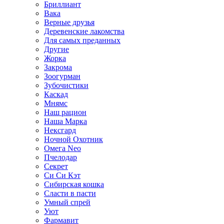
Бриллиант
Вака
Верные друзья
Деревенские лакомства
Для самых преданных
Другие
Жорка
Закрома
Зоогурман
Зубочистики
Каскад
Мнямс
Наш рацион
Наша Марка
Нексгард
Ночной Охотник
Омега Neo
Пчелодар
Секрет
Си Си Кэт
Сибирская кошка
Сласти в пасти
Умный спрей
Уют
Фармавит