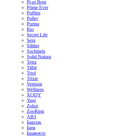
Pi-pi Bent
Prime Ever
Puffins
Puller
Purina
Rio
Secret Life
Sera
Silitter
Sochipets
Solid Natura
Tetra
Titbit
Triol
Trixie
Venison
Wellness
XODY
Yugi
Zolux
ZooRing
АВЗ
Барсик
Бим
Бравекто