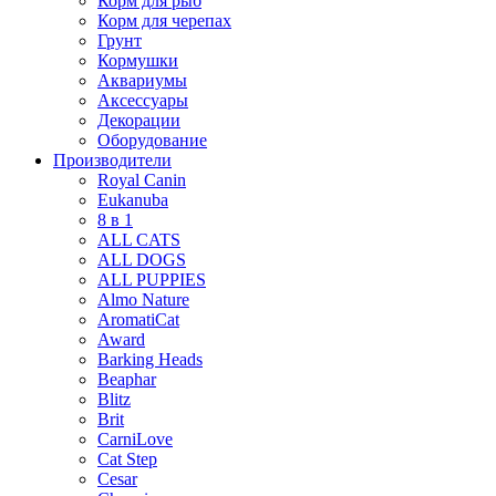
Корм для рыб
Корм для черепах
Грунт
Кормушки
Аквариумы
Аксессуары
Декорации
Оборудование
Производители
Royal Canin
Eukanuba
8 в 1
ALL CATS
ALL DOGS
ALL PUPPIES
Almo Nature
AromatiCat
Award
Barking Heads
Beaphar
Blitz
Brit
CarniLove
Cat Step
Cesar