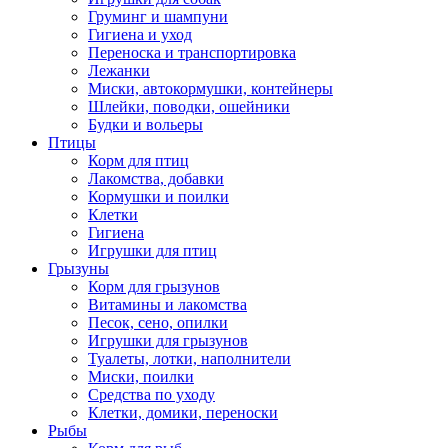
Груминг и шампуни
Гигиена и уход
Переноска и транспортировка
Лежанки
Миски, автокормушки, контейнеры
Шлейки, поводки, ошейники
Будки и вольеры
Птицы
Корм для птиц
Лакомства, добавки
Кормушки и поилки
Клетки
Гигиена
Игрушки для птиц
Грызуны
Корм для грызунов
Витамины и лакомства
Песок, сено, опилки
Игрушки для грызунов
Туалеты, лотки, наполнители
Миски, поилки
Средства по уходу
Клетки, домики, переноски
Рыбы