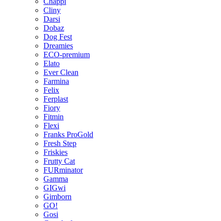
Chappi
Cliny
Darsi
Dobaz
Dog Fest
Dreamies
ECO-premium
Elato
Ever Clean
Farmina
Felix
Ferplast
Fiory
Fitmin
Flexi
Franks ProGold
Fresh Step
Friskies
Frutty Cat
FURminator
Gamma
GIGwi
Gimborn
GO!
Gosi