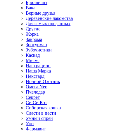
Бриллиант
Вака
Верные друзья
Деревенские лакомства
Для самых преданных
Другие
Жорка
Закрома
Зоогурман
Зубочистики
Каскад
Мнямс
Наш рацион
Наша Марка
Нексгард
Ночной Охотник
Омега Neo
Пчелодар
Секрет
Си Си Кэт
Сибирская кошка
Сласти в пасти
Умный спрей
Уют
Фармавит