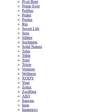
Pi-pi Bent
Prime Ever
Puffins
Puller
Purina
Rio
Secret Life
Sera
Silitter
Sochipets
Solid Natura
Tetra
Titbit
Triol
Trixie
Venison
Wellness
XODY
Yugi
Zolux
ZooRing
АВЗ
Барсик
Бим
Бравекто