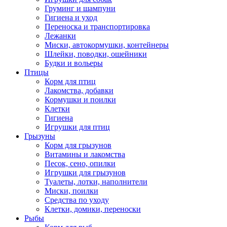
Груминг и шампуни
Гигиена и уход
Переноска и транспортировка
Лежанки
Миски, автокормушки, контейнеры
Шлейки, поводки, ошейники
Будки и вольеры
Птицы
Корм для птиц
Лакомства, добавки
Кормушки и поилки
Клетки
Гигиена
Игрушки для птиц
Грызуны
Корм для грызунов
Витамины и лакомства
Песок, сено, опилки
Игрушки для грызунов
Туалеты, лотки, наполнители
Миски, поилки
Средства по уходу
Клетки, домики, переноски
Рыбы