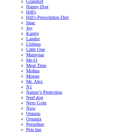
Grandorf
Happy Dog
Hill's
Hill's Prescription Diet
Imac
Joy
Karmy
Landor
LIshinu
Little One
Mamynat
Me-O
Meat Time
Molina
Monge
Mr. Alex
N1
Nature’s Protection
Nerf dog
Nero Golg
Now
Ontario
Organix
Perseiline
Pets Inn