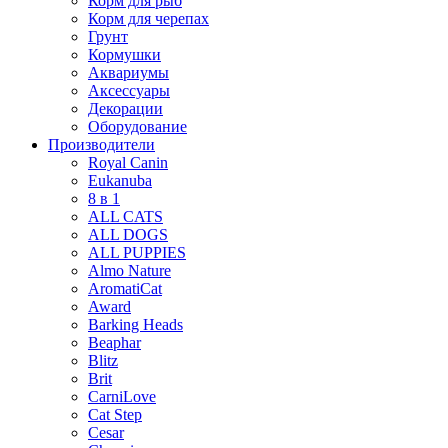
Корм для рыб
Корм для черепах
Грунт
Кормушки
Аквариумы
Аксессуары
Декорации
Оборудование
Производители
Royal Canin
Eukanuba
8 в 1
ALL CATS
ALL DOGS
ALL PUPPIES
Almo Nature
AromatiCat
Award
Barking Heads
Beaphar
Blitz
Brit
CarniLove
Cat Step
Cesar