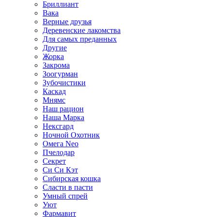
Бриллиант
Вака
Верные друзья
Деревенские лакомства
Для самых преданных
Другие
Жорка
Закрома
Зоогурман
Зубочистики
Каскад
Мнямс
Наш рацион
Наша Марка
Нексгард
Ночной Охотник
Омега Neo
Пчелодар
Секрет
Си Си Кэт
Сибирская кошка
Сласти в пасти
Умный спрей
Уют
Фармавит