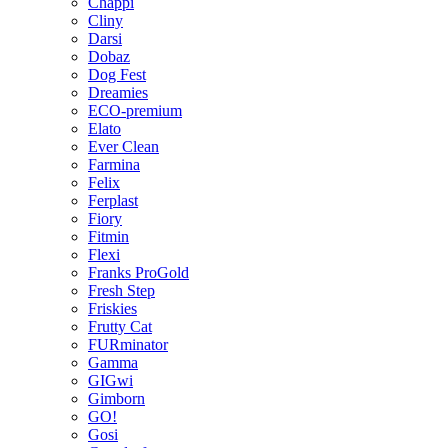
Chappi
Cliny
Darsi
Dobaz
Dog Fest
Dreamies
ECO-premium
Elato
Ever Clean
Farmina
Felix
Ferplast
Fiory
Fitmin
Flexi
Franks ProGold
Fresh Step
Friskies
Frutty Cat
FURminator
Gamma
GIGwi
Gimborn
GO!
Gosi