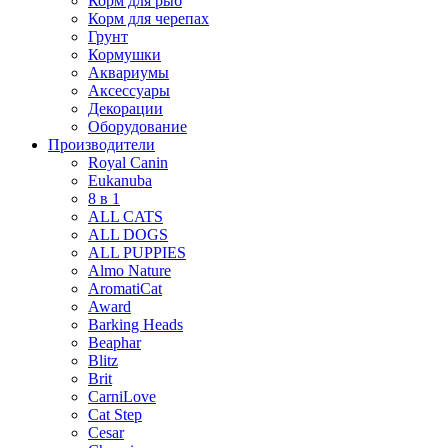
Корм для рыб
Корм для черепах
Грунт
Кормушки
Аквариумы
Аксессуары
Декорации
Оборудование
Производители
Royal Canin
Eukanuba
8 в 1
ALL CATS
ALL DOGS
ALL PUPPIES
Almo Nature
AromatiCat
Award
Barking Heads
Beaphar
Blitz
Brit
CarniLove
Cat Step
Cesar