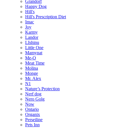
Grandorf
Happy Dog
Hill's
Hill's Prescription Diet
Imac
Joy
Karmy
Landor
LIshinu
Little One
Mamynat
Me-O
Meat Time
Molina
Monge
Mr. Alex
N1
Nature’s Protection
Nerf dog
Nero Golg
Now
Ontario
Organix
Perseiline
Pets Inn