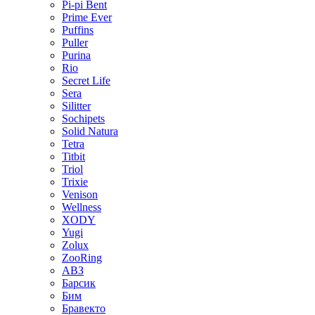
Pi-pi Bent
Prime Ever
Puffins
Puller
Purina
Rio
Secret Life
Sera
Silitter
Sochipets
Solid Natura
Tetra
Titbit
Triol
Trixie
Venison
Wellness
XODY
Yugi
Zolux
ZooRing
АВЗ
Барсик
Бим
Бравекто