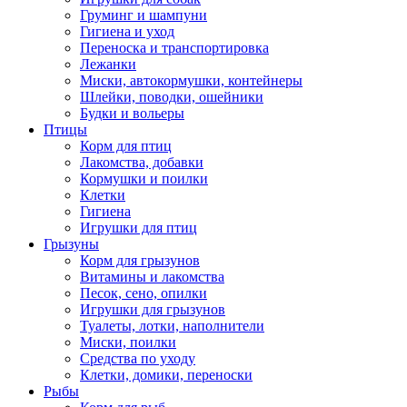
Груминг и шампуни
Гигиена и уход
Переноска и транспортировка
Лежанки
Миски, автокормушки, контейнеры
Шлейки, поводки, ошейники
Будки и вольеры
Птицы
Корм для птиц
Лакомства, добавки
Кормушки и поилки
Клетки
Гигиена
Игрушки для птиц
Грызуны
Корм для грызунов
Витамины и лакомства
Песок, сено, опилки
Игрушки для грызунов
Туалеты, лотки, наполнители
Миски, поилки
Средства по уходу
Клетки, домики, переноски
Рыбы