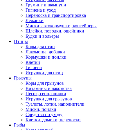
Груминг и шампуни
Гигиена и уход
Переноска и транспортировка
Лежанки
Миски, автокормушки, контейнеры
Шлейки, поводки, ошейники
Будки и вольеры
Птицы
Корм для птиц
Лакомства, добавки
Кормушки и поилки
Клетки
Гигиена
Игрушки для птиц
Грызуны
Корм для грызунов
Витамины и лакомства
Песок, сено, опилки
Игрушки для грызунов
Туалеты, лотки, наполнители
Миски, поилки
Средства по уходу
Клетки, домики, переноски
Рыбы