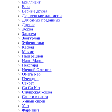
Бриллиант
Вака
Верные друзья
Деревенские лакомства
Для самых преданных
Другие
Жорка
Закрома
Зоогурман
Зубочистики
Каскад
Мнямс
Наш рацион
Наша Марка
Нексгард
Ночной Охотник
Омега Neo
Пчелодар
Секрет
Си Си Кэт
Сибирская кошка
Сласти в пасти
Умный спрей
Уют
Фармавит