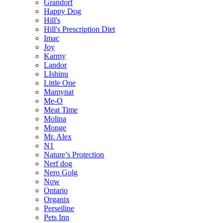
Grandorf
Happy Dog
Hill's
Hill's Prescription Diet
Imac
Joy
Karmy
Landor
LIshinu
Little One
Mamynat
Me-O
Meat Time
Molina
Monge
Mr. Alex
N1
Nature’s Protection
Nerf dog
Nero Golg
Now
Ontario
Organix
Perseiline
Pets Inn