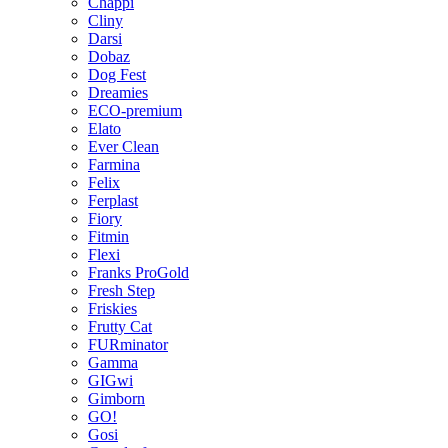
Chappi
Cliny
Darsi
Dobaz
Dog Fest
Dreamies
ECO-premium
Elato
Ever Clean
Farmina
Felix
Ferplast
Fiory
Fitmin
Flexi
Franks ProGold
Fresh Step
Friskies
Frutty Cat
FURminator
Gamma
GIGwi
Gimborn
GO!
Gosi