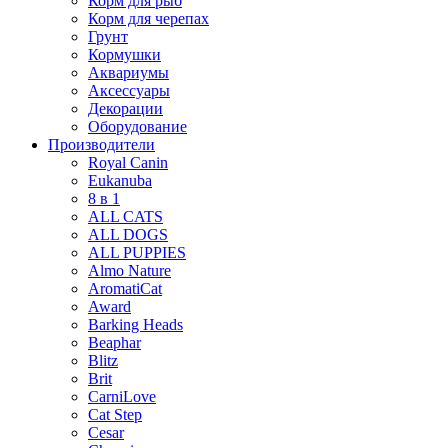
Корм для рыб
Корм для черепах
Грунт
Кормушки
Аквариумы
Аксессуары
Декорации
Оборудование
Производители
Royal Canin
Eukanuba
8 в 1
ALL CATS
ALL DOGS
ALL PUPPIES
Almo Nature
AromatiCat
Award
Barking Heads
Beaphar
Blitz
Brit
CarniLove
Cat Step
Cesar