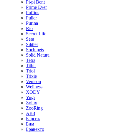
Pi-pi Bent
Prime Ever
Puffins
Puller
Purina
Rio
Secret Life
Sera
Silitter
Sochipets
Solid Natura
Tetra
Titbit
Triol
Trixie
Venison
Wellness
XODY
Yugi
Zolux
ZooRing
АВЗ
Барсик
Бим
Бравекто