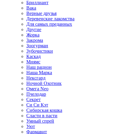
Бриллиант
Вака
Верные друзья
Деревенские лакомства
Для самых преданных
Другие
Жорка
Закрома
Зоогурман
Зубочистики
Каскад
Мнямс
Наш рацион
Наша Марка
Нексгард
Ночной Охотник
Омега Neo
Пчелодар
Секрет
Си Си Кэт
Сибирская кошка
Сласти в пасти
Умный спрей
Уют
Фармавит