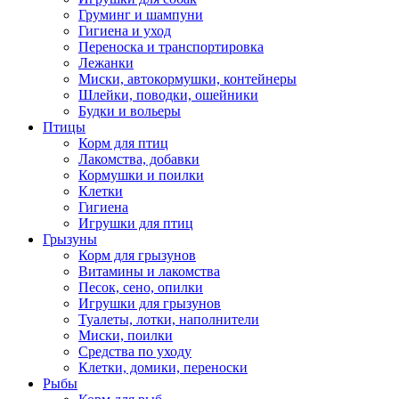
Груминг и шампуни
Гигиена и уход
Переноска и транспортировка
Лежанки
Миски, автокормушки, контейнеры
Шлейки, поводки, ошейники
Будки и вольеры
Птицы
Корм для птиц
Лакомства, добавки
Кормушки и поилки
Клетки
Гигиена
Игрушки для птиц
Грызуны
Корм для грызунов
Витамины и лакомства
Песок, сено, опилки
Игрушки для грызунов
Туалеты, лотки, наполнители
Миски, поилки
Средства по уходу
Клетки, домики, переноски
Рыбы