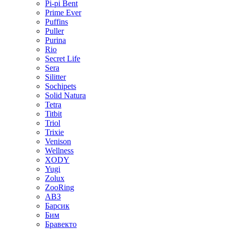
Pi-pi Bent
Prime Ever
Puffins
Puller
Purina
Rio
Secret Life
Sera
Silitter
Sochipets
Solid Natura
Tetra
Titbit
Triol
Trixie
Venison
Wellness
XODY
Yugi
Zolux
ZooRing
АВЗ
Барсик
Бим
Бравекто