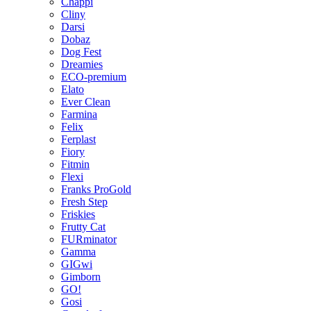
Chappi
Cliny
Darsi
Dobaz
Dog Fest
Dreamies
ECO-premium
Elato
Ever Clean
Farmina
Felix
Ferplast
Fiory
Fitmin
Flexi
Franks ProGold
Fresh Step
Friskies
Frutty Cat
FURminator
Gamma
GIGwi
Gimborn
GO!
Gosi