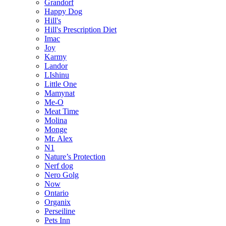
Grandorf
Happy Dog
Hill's
Hill's Prescription Diet
Imac
Joy
Karmy
Landor
LIshinu
Little One
Mamynat
Me-O
Meat Time
Molina
Monge
Mr. Alex
N1
Nature’s Protection
Nerf dog
Nero Golg
Now
Ontario
Organix
Perseiline
Pets Inn