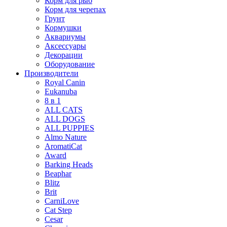
Корм для рыб
Корм для черепах
Грунт
Кормушки
Аквариумы
Аксессуары
Декорации
Оборудование
Производители
Royal Canin
Eukanuba
8 в 1
ALL CATS
ALL DOGS
ALL PUPPIES
Almo Nature
AromatiCat
Award
Barking Heads
Beaphar
Blitz
Brit
CarniLove
Cat Step
Cesar