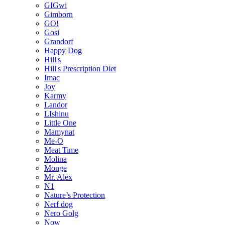
GIGwi
Gimborn
GO!
Gosi
Grandorf
Happy Dog
Hill's
Hill's Prescription Diet
Imac
Joy
Karmy
Landor
LIshinu
Little One
Mamynat
Me-O
Meat Time
Molina
Monge
Mr. Alex
N1
Nature’s Protection
Nerf dog
Nero Golg
Now