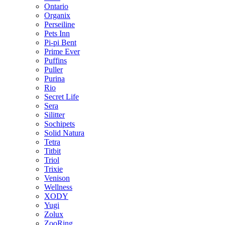
Ontario
Organix
Perseiline
Pets Inn
Pi-pi Bent
Prime Ever
Puffins
Puller
Purina
Rio
Secret Life
Sera
Silitter
Sochipets
Solid Natura
Tetra
Titbit
Triol
Trixie
Venison
Wellness
XODY
Yugi
Zolux
ZooRing