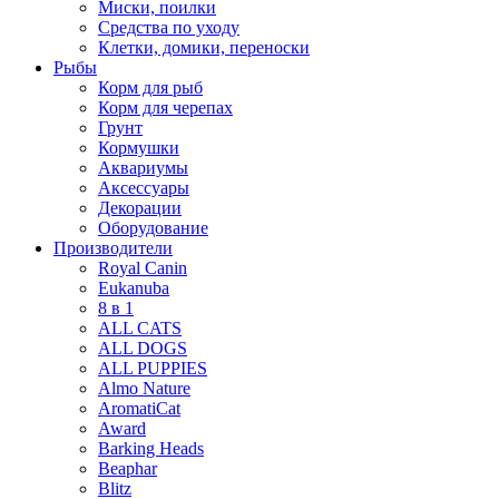
Миски, поилки
Средства по уходу
Клетки, домики, переноски
Рыбы
Корм для рыб
Корм для черепах
Грунт
Кормушки
Аквариумы
Аксессуары
Декорации
Оборудование
Производители
Royal Canin
Eukanuba
8 в 1
ALL CATS
ALL DOGS
ALL PUPPIES
Almo Nature
AromatiCat
Award
Barking Heads
Beaphar
Blitz