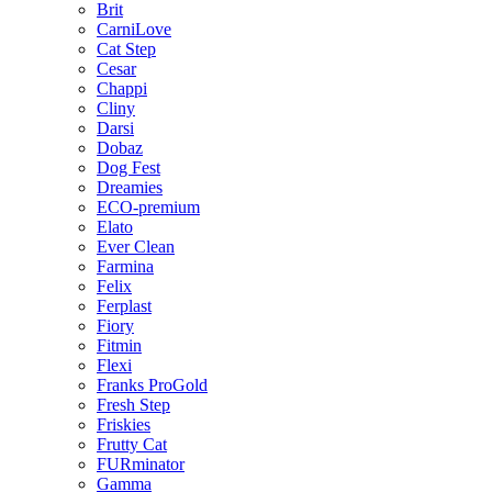
Brit
CarniLove
Cat Step
Cesar
Chappi
Cliny
Darsi
Dobaz
Dog Fest
Dreamies
ECO-premium
Elato
Ever Clean
Farmina
Felix
Ferplast
Fiory
Fitmin
Flexi
Franks ProGold
Fresh Step
Friskies
Frutty Cat
FURminator
Gamma