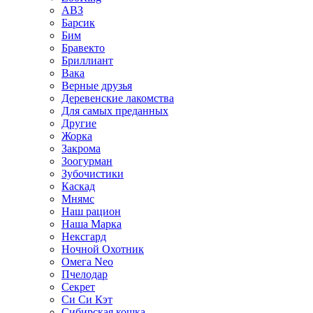
АВЗ
Барсик
Бим
Бравекто
Бриллиант
Вака
Верные друзья
Деревенские лакомства
Для самых преданных
Другие
Жорка
Закрома
Зоогурман
Зубочистики
Каскад
Мнямс
Наш рацион
Наша Марка
Нексгард
Ночной Охотник
Омега Neo
Пчелодар
Секрет
Си Си Кэт
Сибирская кошка