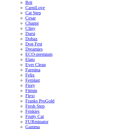
Brit
CarniLove
Cat Step
Cesar
Chappi
Cliny
Darsi
Dobaz
Dog Fest
Dreamies
ECO-premium
Elato
Ever Clean
Farmina
Felix
Ferplast
Fiory
Fitmin
Flexi
Franks ProGold
Fresh Step
Friskies
Frutty Cat
FURminator
Gamma