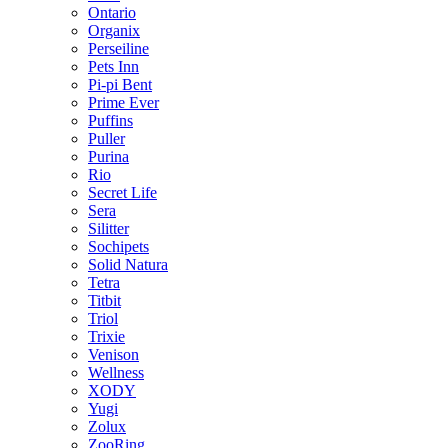
Ontario
Organix
Perseiline
Pets Inn
Pi-pi Bent
Prime Ever
Puffins
Puller
Purina
Rio
Secret Life
Sera
Silitter
Sochipets
Solid Natura
Tetra
Titbit
Triol
Trixie
Venison
Wellness
XODY
Yugi
Zolux
ZooRing