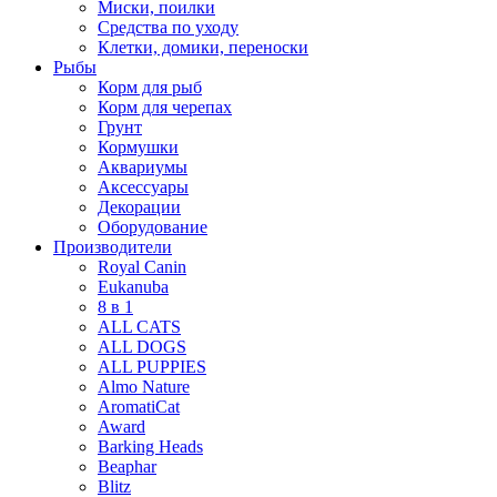
Миски, поилки
Средства по уходу
Клетки, домики, переноски
Рыбы
Корм для рыб
Корм для черепах
Грунт
Кормушки
Аквариумы
Аксессуары
Декорации
Оборудование
Производители
Royal Canin
Eukanuba
8 в 1
ALL CATS
ALL DOGS
ALL PUPPIES
Almo Nature
AromatiCat
Award
Barking Heads
Beaphar
Blitz