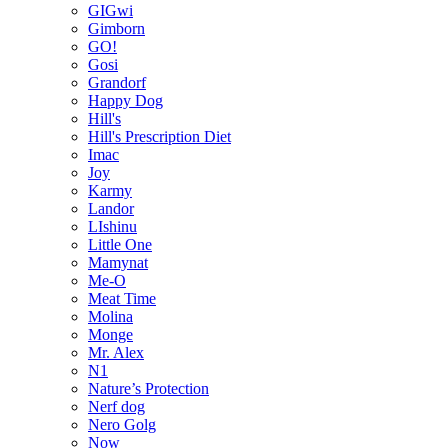
GIGwi
Gimborn
GO!
Gosi
Grandorf
Happy Dog
Hill's
Hill's Prescription Diet
Imac
Joy
Karmy
Landor
LIshinu
Little One
Mamynat
Me-O
Meat Time
Molina
Monge
Mr. Alex
N1
Nature’s Protection
Nerf dog
Nero Golg
Now