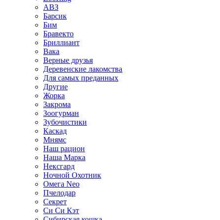
АВЗ
Барсик
Бим
Бравекто
Бриллиант
Вака
Верные друзья
Деревенские лакомства
Для самых преданных
Другие
Жорка
Закрома
Зоогурман
Зубочистики
Каскад
Мнямс
Наш рацион
Наша Марка
Нексгард
Ночной Охотник
Омега Neo
Пчелодар
Секрет
Си Си Кэт
Сибирская кошка