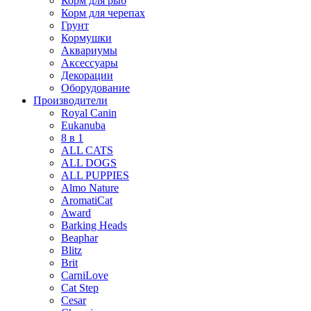
Корм для рыб
Корм для черепах
Грунт
Кормушки
Аквариумы
Аксессуары
Декорации
Оборудование
Производители
Royal Canin
Eukanuba
8 в 1
ALL CATS
ALL DOGS
ALL PUPPIES
Almo Nature
AromatiCat
Award
Barking Heads
Beaphar
Blitz
Brit
CarniLove
Cat Step
Cesar