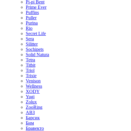
Pi-pi Bent
Prime Ever
Puffins
Puller
Purina
Rio
Secret Life
Sera
Silitter
Sochipets
Solid Natura
Tetra
Titbit
Triol
Trixie
Venison
Wellness
XODY
Yugi
Zolux
ZooRing
АВЗ
Барсик
Бим
Бравекто