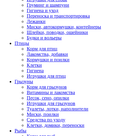
Груминг и шампуни
Гигиена и уход
Переноска и транспортировка
Лежанки
Миски, автокормушки, контейнеры
Шлейки, поводки, ошейники
Будки и вольеры
Птицы
Корм для птиц
Лакомства, добавки
Кормушки и поилки
Клетки
Гигиена
Игрушки для птиц
Грызуны
Корм для грызунов
Витамины и лакомства
Песок, сено, опилки
Игрушки для грызунов
Туалеты, лотки, наполнители
Миски, поилки
Средства по уходу
Клетки, домики, переноски
Рыбы