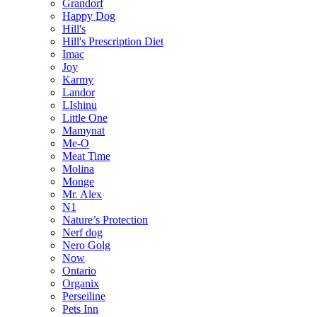
Grandorf
Happy Dog
Hill's
Hill's Prescription Diet
Imac
Joy
Karmy
Landor
LIshinu
Little One
Mamynat
Me-O
Meat Time
Molina
Monge
Mr. Alex
N1
Nature’s Protection
Nerf dog
Nero Golg
Now
Ontario
Organix
Perseiline
Pets Inn