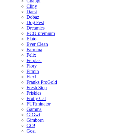
Chappi
Cliny
Darsi
Dobaz
Dog Fest
Dreamies
ECO-premium
Elato
Ever Clean
Farmina
Felix
Ferplast
Fiory
Fitmin
Flexi
Franks ProGold
Fresh Step
Friskies
Frutty Cat
FURminator
Gamma
GIGwi
Gimborn
GO!
Gosi